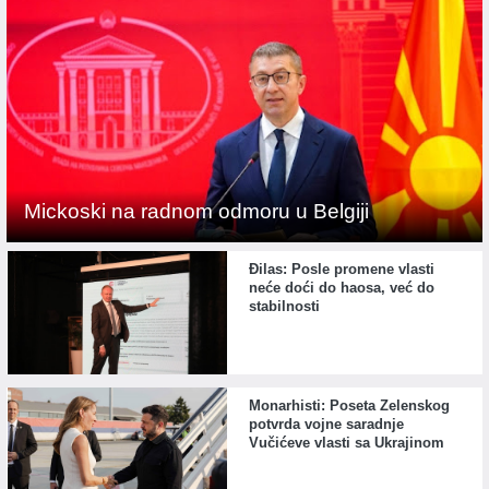
Mickoski na radnom odmoru u Belgiji
Đilas: Posle promene vlasti
neće doći do haosa, već do
stabilnosti
Monarhisti: Poseta Zelenskog
potvrda vojne saradnje
Vučićeve vlasti sa Ukrajinom