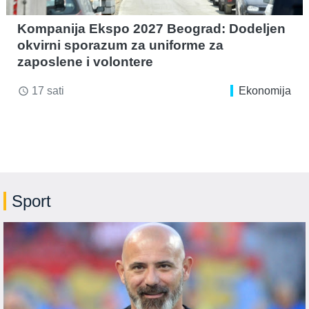
Kompanija Ekspo 2027 Beograd: Dodeljen
okvirni sporazum za uniforme za
zaposlene i volontere
17 sati
Ekonomija
access_time
Sport