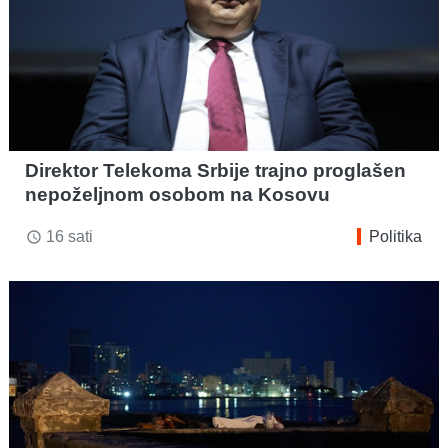
Direktor Telekoma Srbije trajno proglašen
nepoželjnom osobom na Kosovu
16 sati
Politika
access_time