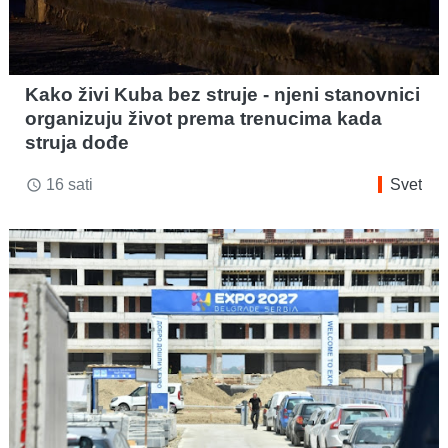
Kako živi Kuba bez struje - njeni stanovnici
organizuju život prema trenucima kada
struja dođe
16 sati
Svet
access_time