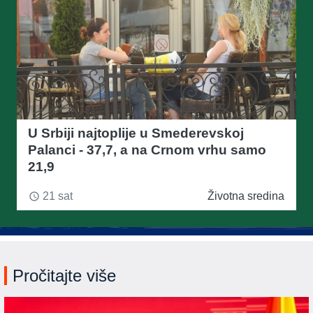
U Srbiji najtoplije u Smederevskoj
Palanci - 37,7, a na Crnom vrhu samo
21,9
21 sat
Životna sredina
access_time
Pročitajte više