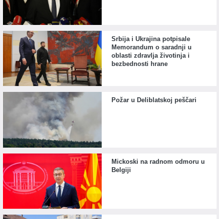
Srbija i Ukrajina potpisale
Memorandum o saradnji u
oblasti zdravlja životinja i
bezbednosti hrane
Požar u Deliblatskoj peščari
Mickoski na radnom odmoru u
Belgiji