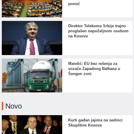
ponoć
Direktor Telekoma Srbije trajno
proglašen nepoželjnom osobom
na Kosovu
Mandić: EU bez rešenja za
vozače Zapadnog Balkana u
Šengen zoni
Novo
Kurti gađan jajima na sednici
Skupštine Kosova