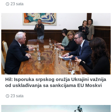
23 sata
access_time
Hil: Isporuka srpskog oružja Ukrajini važnija
od usklađivanja sa sankcijama EU Moskvi
23 sata
access_time