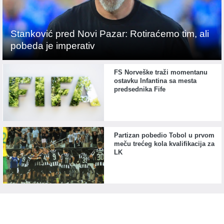
Stanković pred Novi Pazar: Rotiraćemo tim, ali
pobeda je imperativ
FS Norveške traži momentanu
ostavku Infantina sa mesta
predsednika Fife
Partizan pobedio Tobol u prvom
meču trećeg kola kvalifikacija za
LK