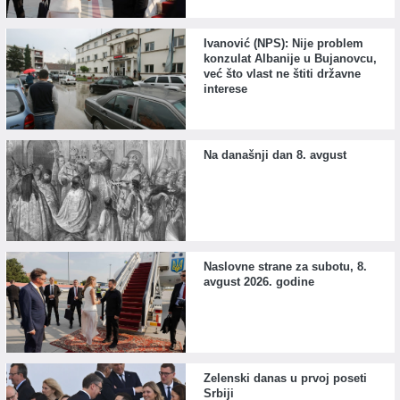
Ivanović (NPS): Nije problem
konzulat Albanije u Bujanovcu,
već što vlast ne štiti državne
interese
Na današnji dan 8. avgust
Naslovne strane za subotu, 8.
avgust 2026. godine
Zelenski danas u prvoj poseti
Srbiji