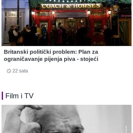
Britanski politički problem: Plan za
ograničavanje pijenja piva - stojeći
22 sata
access_time
Film i TV