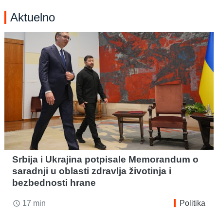
Aktuelno
Srbija i Ukrajina potpisale Memorandum o
saradnji u oblasti zdravlja životinja i
bezbednosti hrane
17 min
Politika
access_time