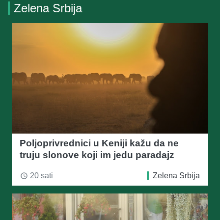
Zelena Srbija
Poljoprivrednici u Keniji kažu da ne
truju slonove koji im jedu paradajz
20 sati
Zelena Srbija
access_time