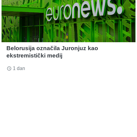
Belorusija označila Juronjuz kao
ekstremistički medij
1 dan
access_time