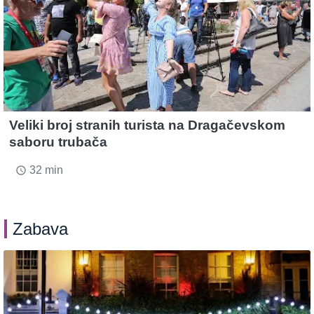
Veliki broj stranih turista na Dragačevskom
saboru trubača
32 min
access_time
Zabava