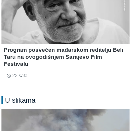
Program posvećen mađarskom reditelju Beli
Taru na ovogodišnjem Sarajevo Film
Festivalu
23 sata
access_time
U slikama