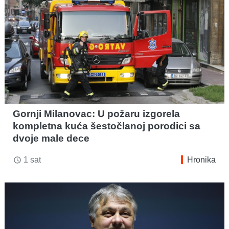
Gornji Milanovac: U požaru izgorela
kompletna kuća šestočlanoj porodici sa
dvoje male dece
1 sat
Hronika
access_time