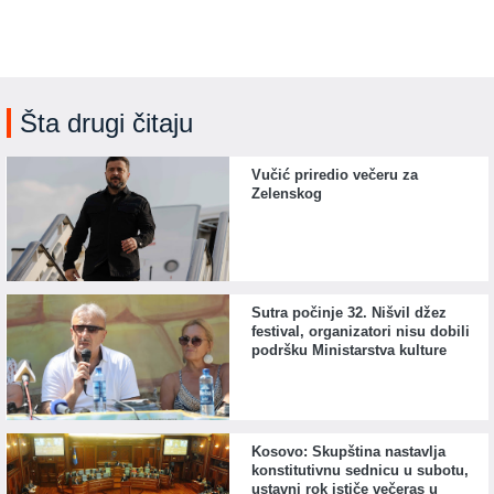
Šta drugi čitaju
Vučić priredio večeru za
Zelenskog
Sutra počinje 32. Nišvil džez
festival, organizatori nisu dobili
podršku Ministarstva kulture
Kosovo: Skupština nastavlja
konstitutivnu sednicu u subotu,
ustavni rok ističe večeras u