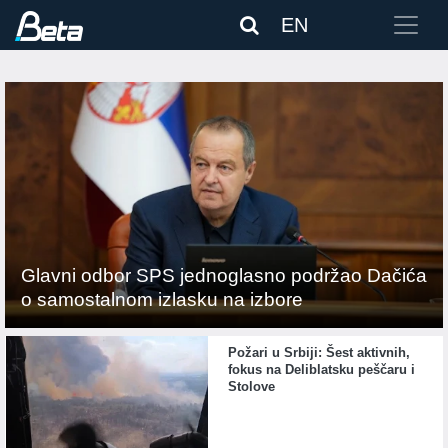
EN
Glavni odbor SPS jednoglasno podržao Dačića
o samostalnom izlasku na izbore
Požari u Srbiji: Šest aktivnih,
fokus na Deliblatsku peščaru i
Stolove