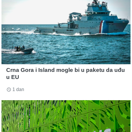
Crna Gora i Island mogle bi u paketu da uđu
u EU
1 dan
access_time