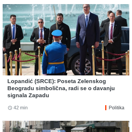
Lopandić (SRCE): Poseta Zelenskog
Beogradu simbolična, radi se o davanju
signala Zapadu
42 min
Politika
access_time